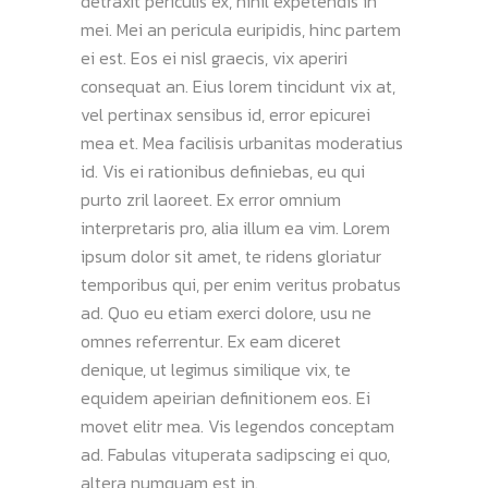
detraxit periculis ex, nihil expetendis in
mei. Mei an pericula euripidis, hinc partem
ei est. Eos ei nisl graecis, vix aperiri
consequat an. Eius lorem tincidunt vix at,
vel pertinax sensibus id, error epicurei
mea et. Mea facilisis urbanitas moderatius
id. Vis ei rationibus definiebas, eu qui
purto zril laoreet. Ex error omnium
interpretaris pro, alia illum ea vim. Lorem
ipsum dolor sit amet, te ridens gloriatur
temporibus qui, per enim veritus probatus
ad. Quo eu etiam exerci dolore, usu ne
omnes referrentur. Ex eam diceret
denique, ut legimus similique vix, te
equidem apeirian definitionem eos. Ei
movet elitr mea. Vis legendos conceptam
ad. Fabulas vituperata sadipscing ei quo,
altera numquam est in.