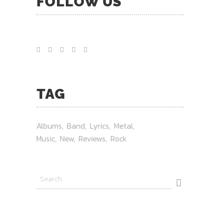
FOLLOW US
TAG
Albums
Band
Lyrics
Metal
Music
New
Reviews
Rock