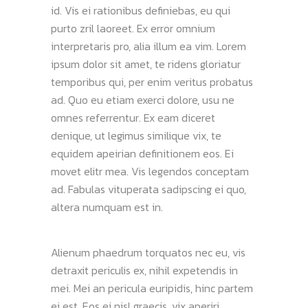
id. Vis ei rationibus definiebas, eu qui
purto zril laoreet. Ex error omnium
interpretaris pro, alia illum ea vim. Lorem
ipsum dolor sit amet, te ridens gloriatur
temporibus qui, per enim veritus probatus
ad. Quo eu etiam exerci dolore, usu ne
omnes referrentur. Ex eam diceret
denique, ut legimus similique vix, te
equidem apeirian definitionem eos. Ei
movet elitr mea. Vis legendos conceptam
ad. Fabulas vituperata sadipscing ei quo,
altera numquam est in.
Alienum phaedrum torquatos nec eu, vis
detraxit periculis ex, nihil expetendis in
mei. Mei an pericula euripidis, hinc partem
ei est. Eos ei nisl graecis, vix aperiri