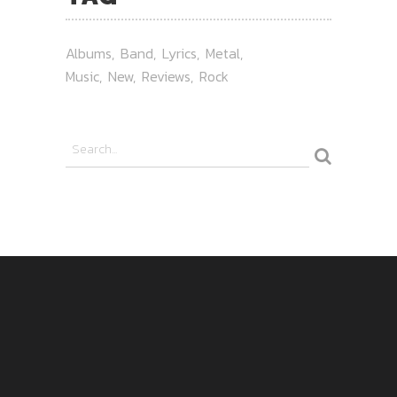
Albums
Band
Lyrics
Metal
Music
New
Reviews
Rock