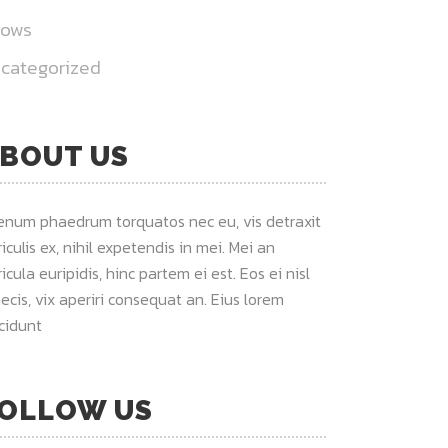
hows
categorized
BOUT US
ienum phaedrum torquatos nec eu, vis detraxit
iculis ex, nihil expetendis in mei. Mei an
icula euripidis, hinc partem ei est. Eos ei nisl
ecis, vix aperiri consequat an. Eius lorem
ncidunt
OLLOW US