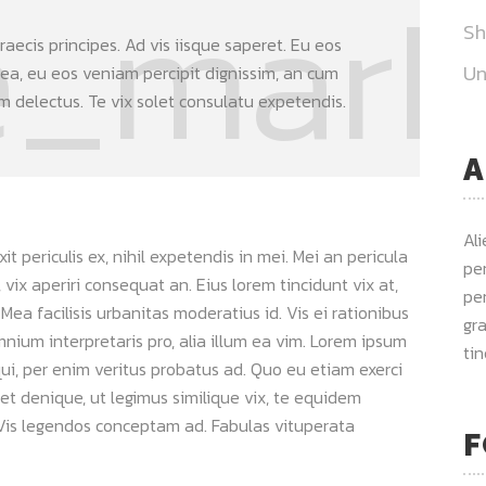
S
aecis principes. Ad vis iisque saperet. Eu eos
Un
 ea, eu eos veniam percipit dignissim, an cum
delectus. Te vix solet consulatu expetendis.
A
Al
 periculis ex, nihil expetendis in mei. Mei an pericula
per
s, vix aperiri consequat an. Eius lorem tincidunt vix at,
per
 Mea facilisis urbanitas moderatius id. Vis ei rationibus
gra
omnium interpretaris pro, alia illum ea vim. Lorem ipsum
ti
qui, per enim veritus probatus ad. Quo eu etiam exerci
et denique, ut legimus similique vix, te equidem
. Vis legendos conceptam ad. Fabulas vituperata
F