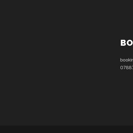
BO
booki
0788