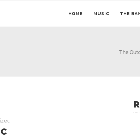
HOME
MUSIC
THE BA
The Out
R
ized
IC