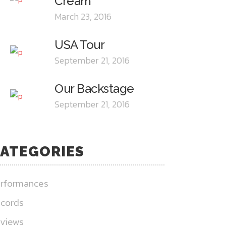
Cream
March 23, 2016
USA Tour
September 21, 2016
Our Backstage
September 21, 2016
ATEGORIES
rformances
cords
views