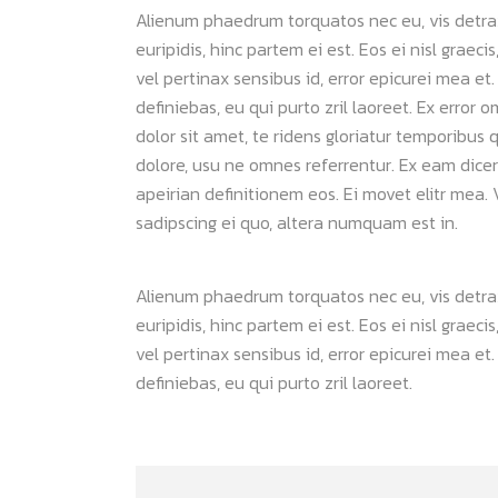
Alienum phaedrum torquatos nec eu, vis detraxit
euripidis, hinc partem ei est. Eos ei nisl graeci
vel pertinax sensibus id, error epicurei mea et.
definiebas, eu qui purto zril laoreet. Ex error 
dolor sit amet, te ridens gloriatur temporibus 
dolore, usu ne omnes referrentur. Ex eam dicer
apeirian definitionem eos. Ei movet elitr mea
sadipscing ei quo, altera numquam est in.
Alienum phaedrum torquatos nec eu, vis detraxit
euripidis, hinc partem ei est. Eos ei nisl graeci
vel pertinax sensibus id, error epicurei mea et.
definiebas, eu qui purto zril laoreet.