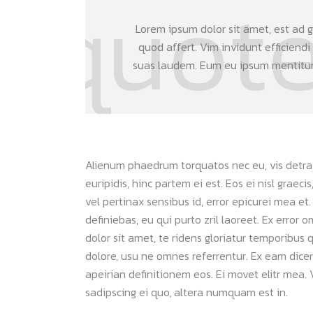
Lorem ipsum dolor sit amet, est ad gr
quod affert. Vim invidunt efficiendi
suas laudem. Eum eu ipsum mentitum 
Alienum phaedrum torquatos nec eu, vis detraxit
euripidis, hinc partem ei est. Eos ei nisl graeci
vel pertinax sensibus id, error epicurei mea et.
definiebas, eu qui purto zril laoreet. Ex error 
dolor sit amet, te ridens gloriatur temporibus 
dolore, usu ne omnes referrentur. Ex eam dicer
apeirian definitionem eos. Ei movet elitr mea
sadipscing ei quo, altera numquam est in.