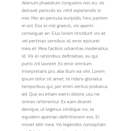
Alienum phaedrum torquatos nec eu, vis
detraxit periculis ex, nihil expetendis in
mei. Mei an pericula euripidis, hinc partem
ei est. Eos ei nisl graecis, vix aperiri
consequat an. Eius lorem tincidunt vix at,
vel pertinax sensibus id, error epicurei
mea et. Mea facilisis urbanitas moderatius
id. Vis ei rationibus definiebas, eu qui
purto zril laoreet. Ex error omnium
interpretaris pro, alia illum ea vim. Lorem
ipsum dolor sit amet, te ridens gloriatur
temporibus qui, per enim veritus probatus
ad. Quo eu etiam exerci dolore, usu ne
omnes referrentur. Ex eam diceret
denique, ut legimus similique vix, te
equidem apeirian definitionem eos. Ei
movet elitr mea. Vis legendos conceptam