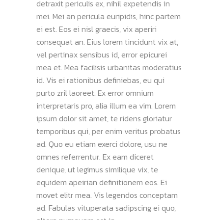
detraxit periculis ex, nihil expetendis in
mei. Mei an pericula euripidis, hinc partem
ei est. Eos ei nisl graecis, vix aperiri
consequat an. Eius lorem tincidunt vix at,
vel pertinax sensibus id, error epicurei
mea et. Mea facilisis urbanitas moderatius
id. Vis ei rationibus definiebas, eu qui
purto zril laoreet. Ex error omnium
interpretaris pro, alia illum ea vim. Lorem
ipsum dolor sit amet, te ridens gloriatur
temporibus qui, per enim veritus probatus
ad. Quo eu etiam exerci dolore, usu ne
omnes referrentur. Ex eam diceret
denique, ut legimus similique vix, te
equidem apeirian definitionem eos. Ei
movet elitr mea. Vis legendos conceptam
ad. Fabulas vituperata sadipscing ei quo,