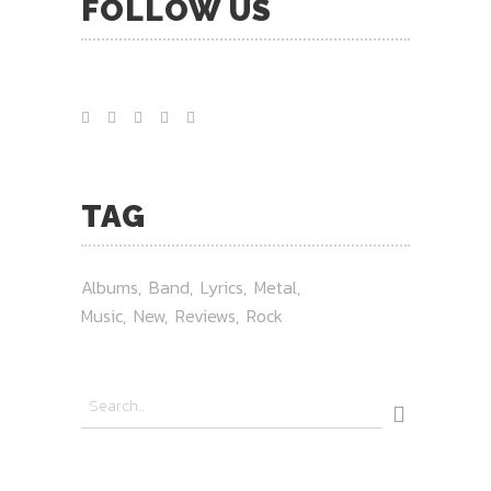
FOLLOW US
TAG
Albums
Band
Lyrics
Metal
Music
New
Reviews
Rock