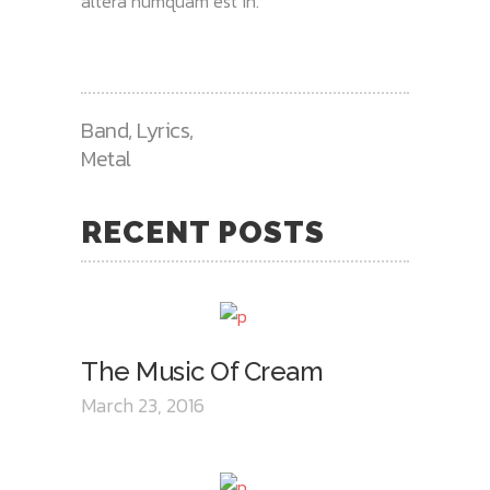
altera numquam est in.
Band
,
Lyrics
,
Metal
RECENT POSTS
The Music Of Cream
March 23, 2016