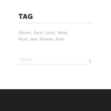
TAG
Albums
Band
Lyrics
Metal
Music
New
Reviews
Rock