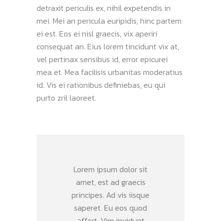
detraxit periculis ex, nihil expetendis in
mei. Mei an pericula euripidis, hinc partem
ei est. Eos ei nisl graecis, vix aperiri
consequat an. Eius lorem tincidunt vix at,
vel pertinax sensibus id, error epicurei
mea et. Mea facilisis urbanitas moderatius
id. Vis ei rationibus definiebas, eu qui
purto zril laoreet.
Lorem ipsum dolor sit
amet, est ad graecis
principes. Ad vis iisque
saperet. Eu eos quod
affert. Vim invidunt