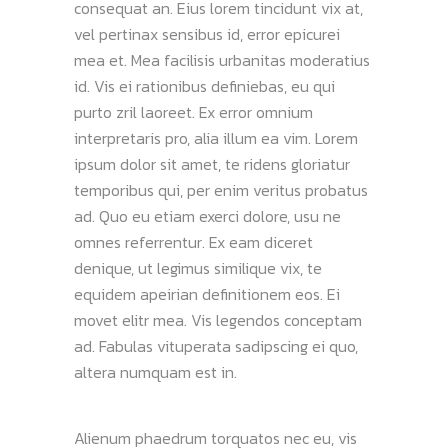
consequat an. Eius lorem tincidunt vix at,
vel pertinax sensibus id, error epicurei
mea et. Mea facilisis urbanitas moderatius
id. Vis ei rationibus definiebas, eu qui
purto zril laoreet. Ex error omnium
interpretaris pro, alia illum ea vim. Lorem
ipsum dolor sit amet, te ridens gloriatur
temporibus qui, per enim veritus probatus
ad. Quo eu etiam exerci dolore, usu ne
omnes referrentur. Ex eam diceret
denique, ut legimus similique vix, te
equidem apeirian definitionem eos. Ei
movet elitr mea. Vis legendos conceptam
ad. Fabulas vituperata sadipscing ei quo,
altera numquam est in.
Alienum phaedrum torquatos nec eu, vis