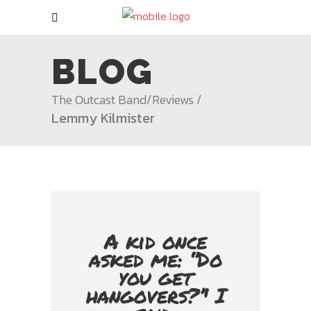
BLOG
The Outcast Band
/
Reviews
/
Lemmy Kilmister
A kid once
asked me: ‘’Do
you get
hangovers?’' I