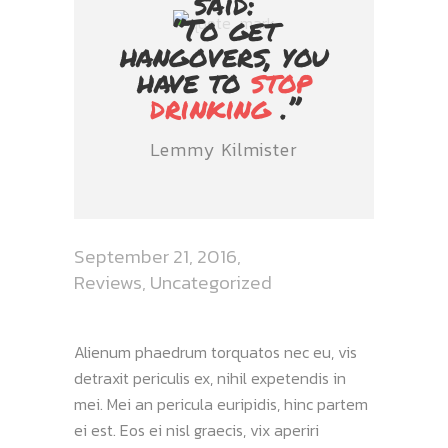
said:
‘’To get
hangovers, you
have to
stop
drinking
.’’
Lemmy Kilmister
September 21, 2016
Reviews
,
Uncategorized
Alienum phaedrum torquatos nec eu, vis
detraxit periculis ex, nihil expetendis in
mei. Mei an pericula euripidis, hinc partem
ei est. Eos ei nisl graecis, vix aperiri