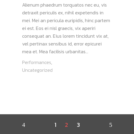
Alienum phaedrum torquatos nec eu, vis
detraxit periculis ex, nihil expetendis in
mei. Mei an pericula euripidis, hinc partem
ei est. Eos ei nisl graecis, vix aperiri
consequat an. Eius lorem tincidunt vix at,
vel pertinax sensibus id, error epicurei
mea et. Mea facilisis urbanitas...
Performances
,
Uncategorized
1
2
3